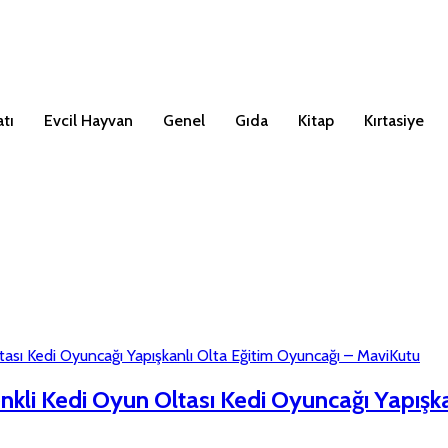
tı
Evcil Hayvan
Genel
Gıda
Kitap
Kırtasiye
enkli Kedi Oyun Oltası Kedi Oyuncağı Yapışk