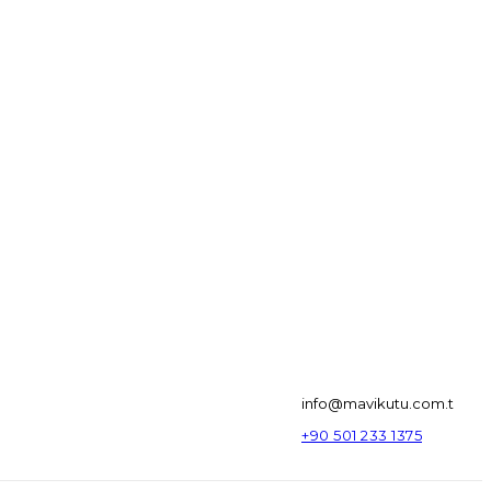
info@mavikutu.com.t
+90 501 233 1375