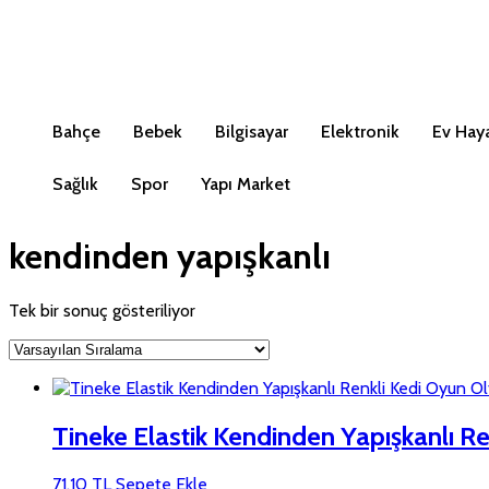
Bahçe
Bebek
Bilgisayar
Elektronik
Ev Haya
Sağlık
Spor
Yapı Market
kendinden yapışkanlı
Tek bir sonuç gösteriliyor
Tineke Elastik Kendinden Yapışkanlı R
71,10
TL
Sepete Ekle