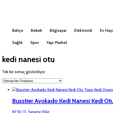
Bahçe
Bebek
Bilgisayar
Elektronik
Ev Haya
Sağlık
Spor
Yapı Market
kedi nanesi otu
Tek bir sonuç gösteriliyor
Busstier Avokado Kedi Nanesi Kedi Ot
87,30
TL
Sepete Ekle