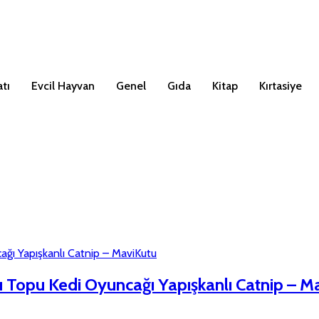
tı
Evcil Hayvan
Genel
Gıda
Kitap
Kırtasiye
u Topu Kedi Oyuncağı Yapışkanlı Catnip – M