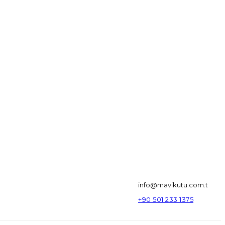
info@mavikutu.com.t
+90 501 233 1375