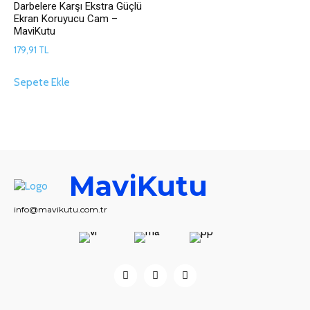
Darbelere Karşı Ekstra Güçlü
Ekran Koruyucu Cam –
MaviKutu
179,91
TL
Sepete Ekle
MaviKutu
info@mavikutu.com.tr