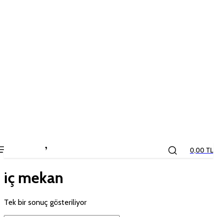
the
kids
store
0,00 TL
iç mekan
Tek bir sonuç gösteriliyor