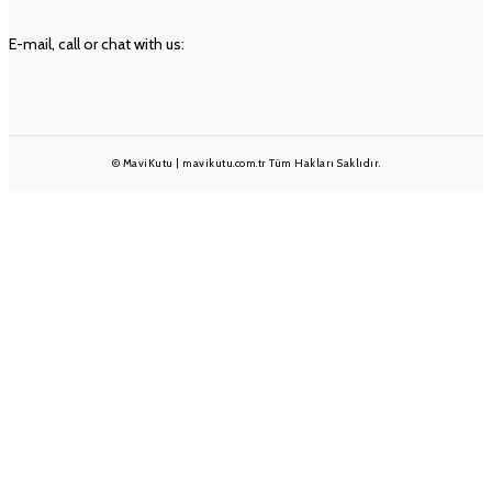
İLETIŞIM
E-mail, call or chat with us:
info@mavikutu.com.tr
+90 501 233 1375
+90 232 332 25 28
© MaviKutu | mavikutu.com.tr Tüm Hakları Saklıdır.