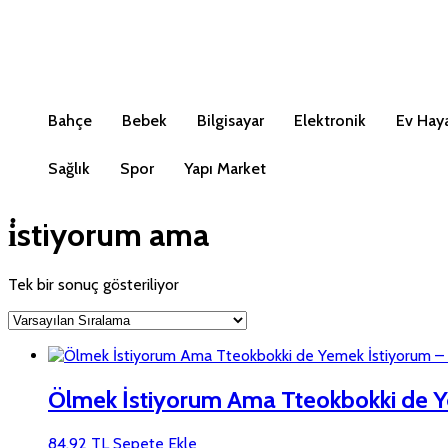
Bahçe
Bebek
Bilgisayar
Elektronik
Ev Haya
Sağlık
Spor
Yapı Market
i̇stiyorum ama
Tek bir sonuç gösteriliyor
Ölmek İstiyorum Ama Tteokbokki de Y
84,92
TL
Sepete Ekle