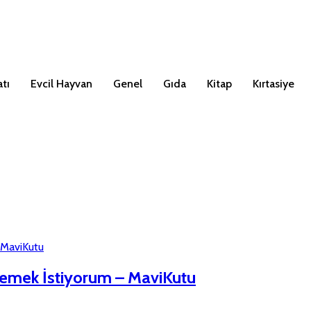
tı
Evcil Hayvan
Genel
Gıda
Kitap
Kırtasiye
emek İstiyorum – MaviKutu