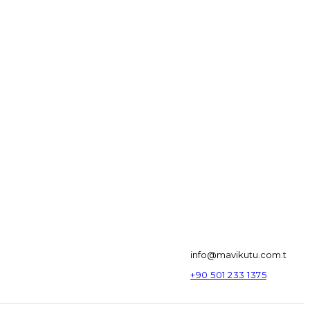
info@mavikutu.com.t
+90 501 233 1375