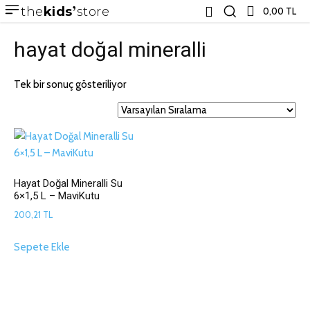
the
kids
store
0,00 TL
hayat doğal mineralli
Tek bir sonuç gösteriliyor
Hayat Doğal Mineralli Su
6×1,5 L – MaviKutu
200,21
TL
Sepete Ekle