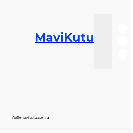
MaviKutu
info@mavikutu.com.tr