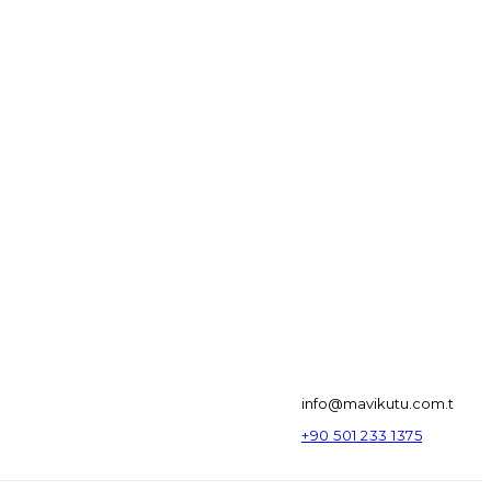
info@mavikutu.com.t
+90 501 233 1375