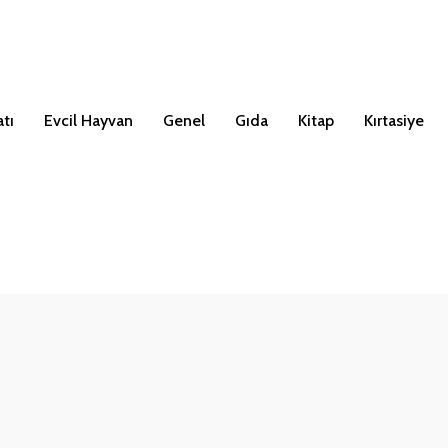
tı
Evcil Hayvan
Genel
Gıda
Kitap
Kırtasiye