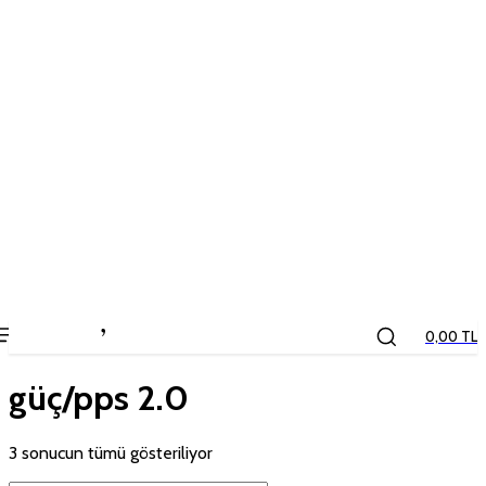
the
kids
store
0,00 TL
güç/pps 2.0
3 sonucun tümü gösteriliyor