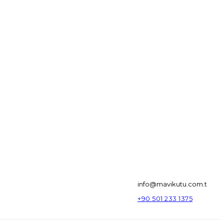
info@mavikutu.com.t
+90 501 233 1375