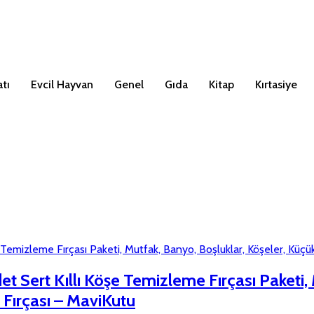
tı
Evcil Hayvan
Genel
Gıda
Kitap
Kırtasiye
t Sert Kıllı Köşe Temizleme Fırçası Paketi,
 Fırçası – MaviKutu