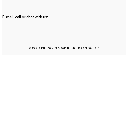
İLETIŞIM
E-mail, call or chat with us:
info@mavikutu.com.tr
+90 501 233 1375
+90 232 332 25 28
© MaviKutu | mavikutu.com.tr Tüm Hakları Saklıdır.