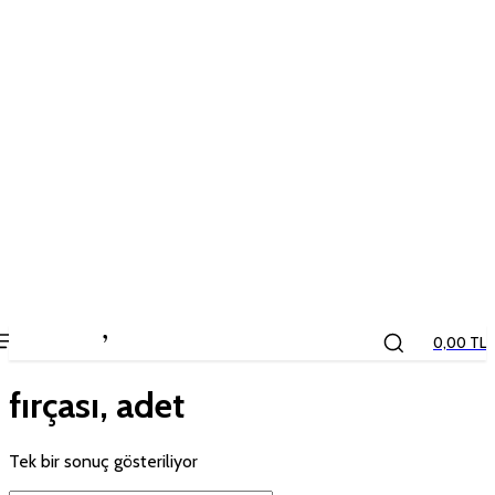
the
kids
store
0,00 TL
fırçası, adet
Tek bir sonuç gösteriliyor