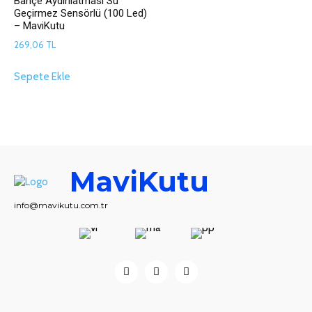
Bahçe Aydınlatması Su
Geçirmez Sensörlü (100 Led)
– MaviKutu
269,06
TL
Sepete Ekle
MaviKutu
info@mavikutu.com.tr