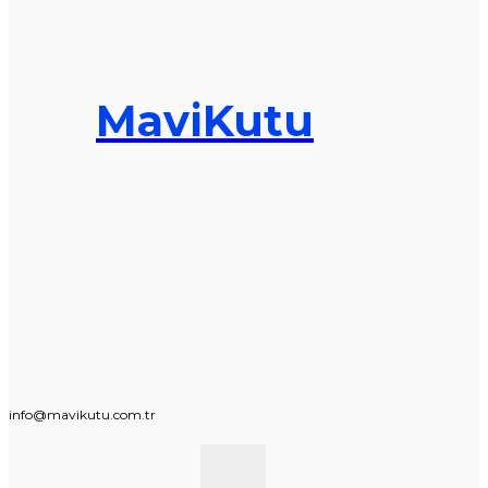
MaviKutu
info@mavikutu.com.tr