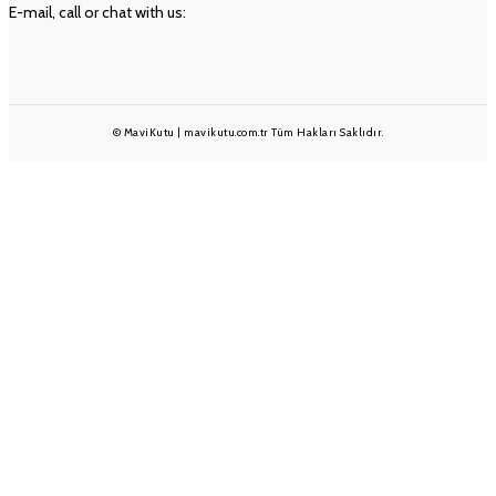
E-mail, call or chat with us:
info@mavikutu.com.tr
+90 501 233 1375
+90 232 332 25 28
© MaviKutu | mavikutu.com.tr Tüm Hakları Saklıdır.