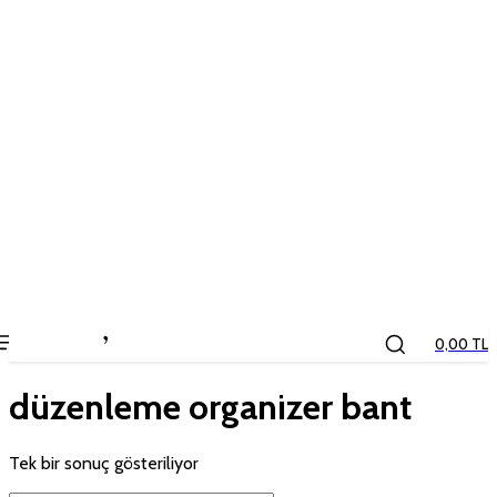
the
kids
store
0,00 TL
düzenleme organizer bant
Tek bir sonuç gösteriliyor