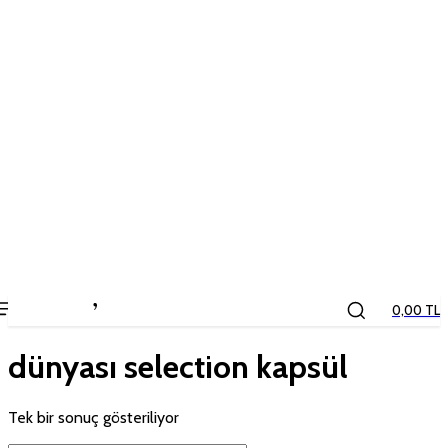
the
kids
store
0,00 TL
dünyası selection kapsül
Tek bir sonuç gösteriliyor