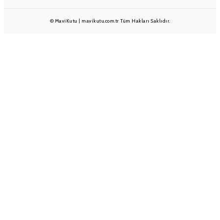
© MaviKutu | mavikutu.com.tr Tüm Hakları Saklıdır.