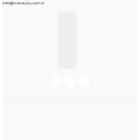
info@mavikutu.com.tr
KURUMSAL BILGI
BILGILER
Hakkımızda
Hesabım
Müşteri Hizmetleri
Mesafeli Satış Sözleşmesi