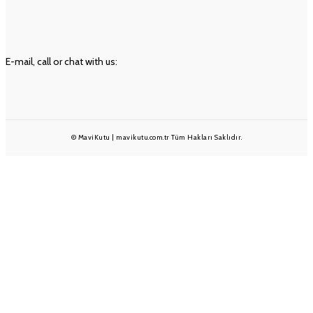
Geri Ödeme ve İade Politikası
Ön Bilgilendirme Formu
İLETIŞIM
E-mail, call or chat with us:
info@mavikutu.com.tr
+90 501 233 1375
+90 232 332 25 28
© MaviKutu | mavikutu.com.tr Tüm Hakları Saklıdır.