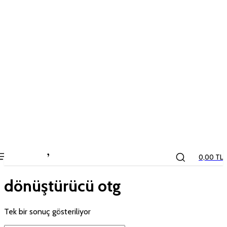
the
kids
store
0,00 TL
dönüştürücü otg
Tek bir sonuç gösteriliyor