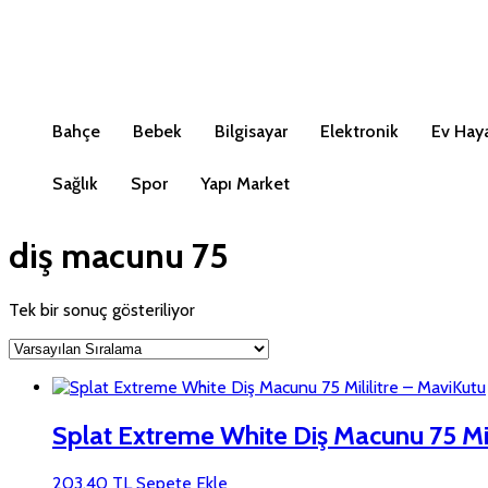
Bahçe
Bebek
Bilgisayar
Elektronik
Ev Haya
Sağlık
Spor
Yapı Market
diş macunu 75
Tek bir sonuç gösteriliyor
Splat Extreme White Diş Macunu 75 Mil
203,40
TL
Sepete Ekle