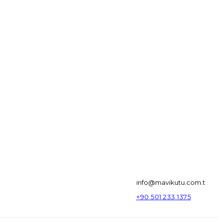
info@mavikutu.com.t
+90 501 233 1375