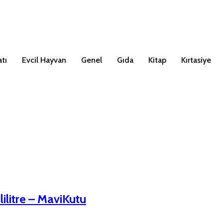
tı
Evcil Hayvan
Genel
Gıda
Kitap
Kırtasiye
ilitre – MaviKutu