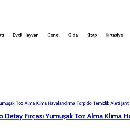
tı
Evcil Hayvan
Genel
Gıda
Kitap
Kırtasiye
 Oto Detay Fırçası Yumuşak Toz Alma Klima H