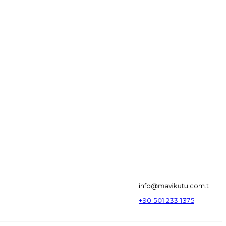
info@mavikutu.com.t
+90 501 233 1375