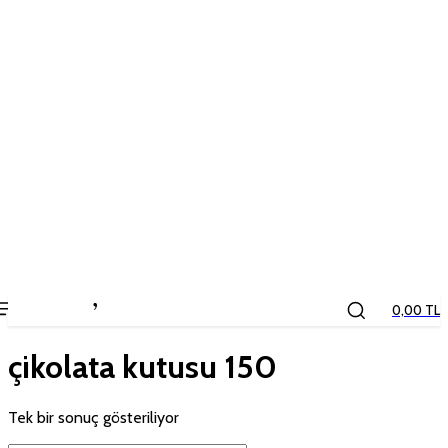
the
kids
store
0,00 TL
çikolata kutusu 150
Tek bir sonuç gösteriliyor