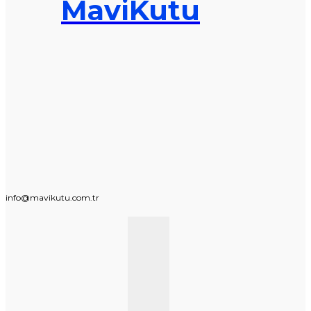
MaviKutu
info@mavikutu.com.tr