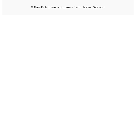
© MaviKutu | mavikutu.com.tr Tüm Hakları Saklıdır.