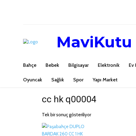
MaviKutu
Bahçe
Bebek
Bilgisayar
Elektronik
Ev 
Oyuncak
Sağlık
Spor
Yapı Market
cc hk q00004
Tek bir sonuç gösteriliyor