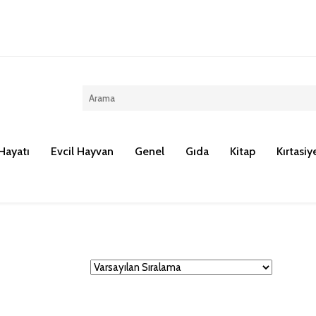
Kargo ücreti 100 TL dir.
Hayatı
Evcil Hayvan
Genel
Gıda
Kitap
Kırtasiy