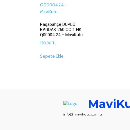
Paşabahçe DUPLO
BARDAK 260 CC 1 HK
Q00004 24 – MaviKutu
130,96
TL
Sepete Ekle
MaviK
info@mavikutu.com.tr