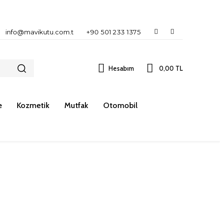
info@mavikutu.com.t
+90 501 233 1375
Hesabım
0,00 TL
e
Kozmetik
Mutfak
Otomobil