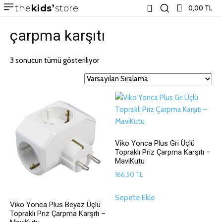
the
kids
store
0,00 TL
çarpma karşıtı
3 sonucun tümü gösteriliyor
Viko Yonca Plus Gri Üçlü
Topraklı Priz Çarpma Karşıtı –
MaviKutu
166,50
TL
Sepete Ekle
Viko Yonca Plus Beyaz Üçlü
Topraklı Priz Çarpma Karşıtı –