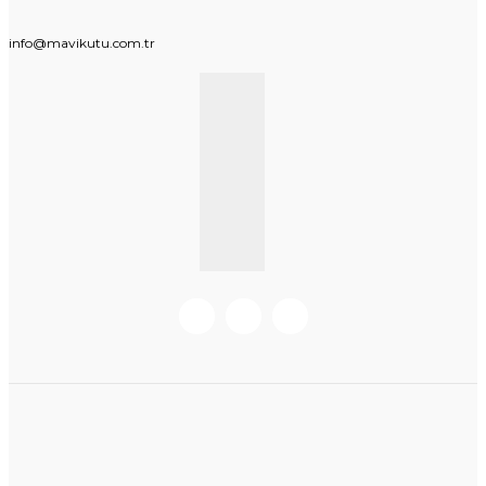
info@mavikutu.com.tr
KURUMSAL BILGI
BILGILER
Hakkımızda
Hesabım