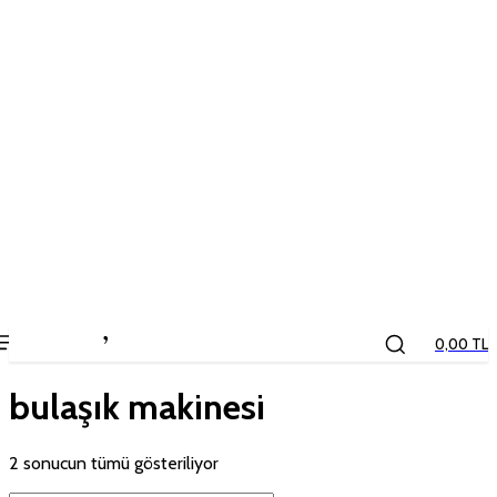
the
kids
store
0,00 TL
bulaşık makinesi
2 sonucun tümü gösteriliyor