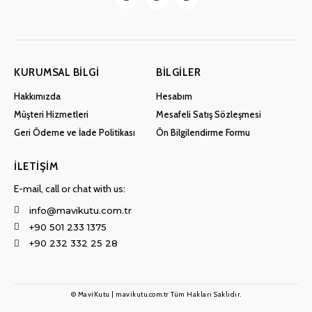
KURUMSAL BILGI
BILGILER
Hakkımızda
Hesabım
Müşteri Hizmetleri
Mesafeli Satış Sözleşmesi
Geri Ödeme ve İade Politikası
Ön Bilgilendirme Formu
İLETIŞIM
E-mail, call or chat with us:
info@mavikutu.com.tr
+90 501 233 1375
+90 232 332 25 28
© MaviKutu | mavikutu.com.tr Tüm Hakları Saklıdır.