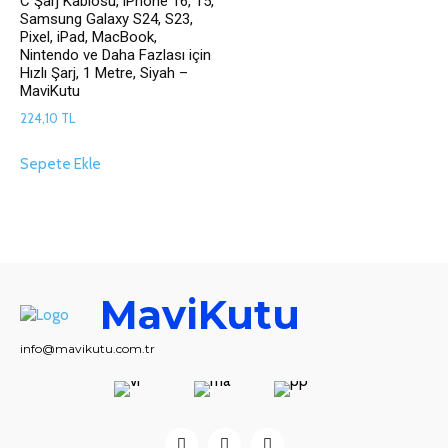
C Şarj Kablosu, iPhone 16, 15,
Samsung Galaxy S24, S23,
Pixel, iPad, MacBook,
Nintendo ve Daha Fazlası için
Hızlı Şarj, 1 Metre, Siyah –
MaviKutu
224,10
TL
Sepete Ekle
MaviKutu
info@mavikutu.com.tr