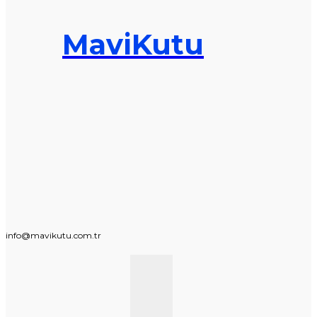
MaviKutu
info@mavikutu.com.tr