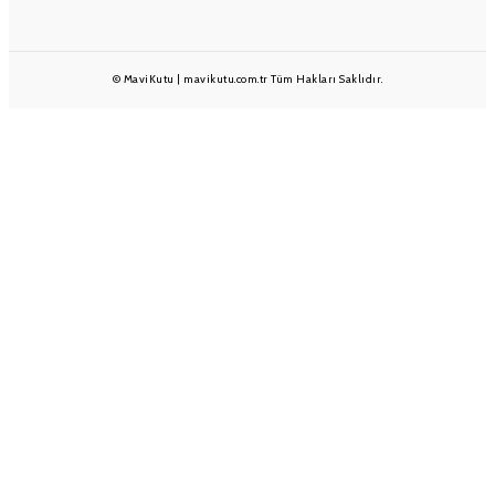
© MaviKutu | mavikutu.com.tr Tüm Hakları Saklıdır.