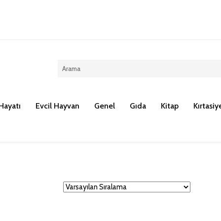
Kargo ücreti 100 TL dir.
Hayatı
Evcil Hayvan
Genel
Gıda
Kitap
Kırtasiy