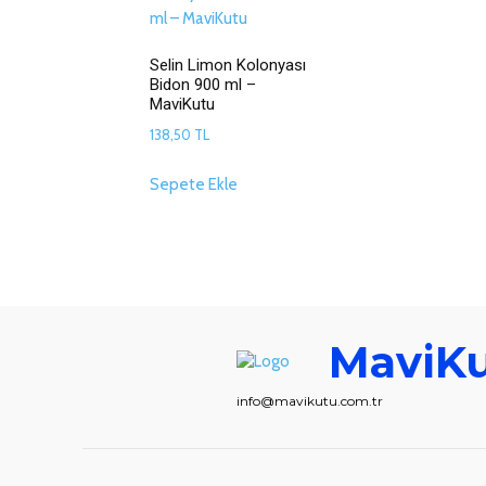
Selin Limon Kolonyası
Bidon 900 ml –
MaviKutu
138,50
TL
Sepete Ekle
MaviK
info@mavikutu.com.tr