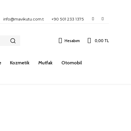
info@mavikutu.com.t
+90 501 233 1375
Hesabım
0,00 TL
e
Kozmetik
Mutfak
Otomobil