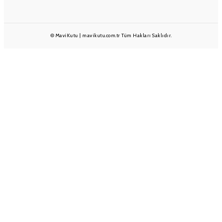
© MaviKutu | mavikutu.com.tr Tüm Hakları Saklıdır.