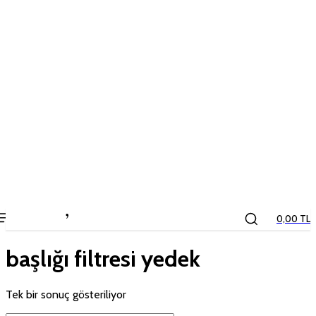
the
kids
store
0,00 TL
başlığı filtresi yedek
Tek bir sonuç gösteriliyor