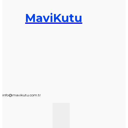
MaviKutu
info@mavikutu.com.tr