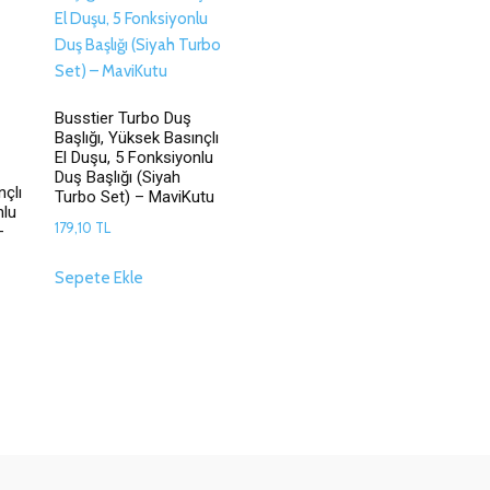
Busstier Turbo Duş
Başlığı, Yüksek Basınçlı
El Duşu, 5 Fonksiyonlu
Duş Başlığı (Siyah
nçlı
Turbo Set) – MaviKutu
nlu
179,10
TL
–
Sepete Ekle