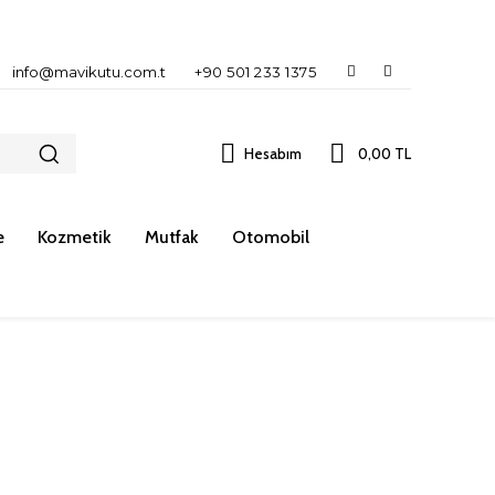
info@mavikutu.com.t
+90 501 233 1375
Hesabım
0,00 TL
e
Kozmetik
Mutfak
Otomobil