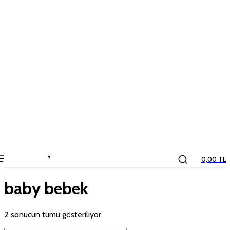
the
kids
store
0,00 TL
baby bebek
2 sonucun tümü gösteriliyor