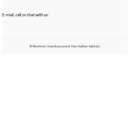
İLETIŞIM
E-mail, call or chat with us:
info@mavikutu.com.tr
+90 501 233 1375
+90 232 332 25 28
© MaviKutu | mavikutu.com.tr Tüm Hakları Saklıdır.