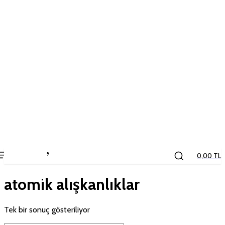
the
kids
store
0,00 TL
atomik alışkanlıklar
Tek bir sonuç gösteriliyor