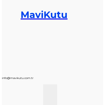
MaviKutu
info@mavikutu.com.tr