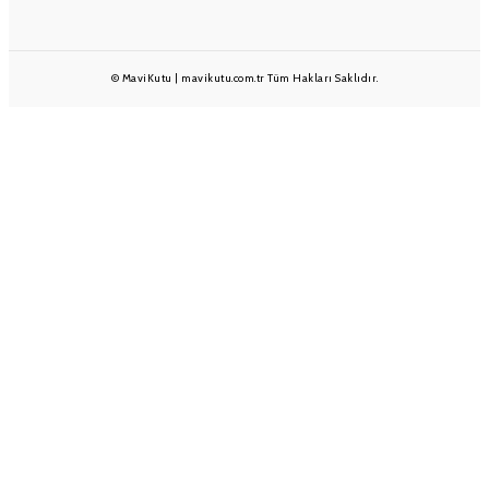
© MaviKutu | mavikutu.com.tr Tüm Hakları Saklıdır.