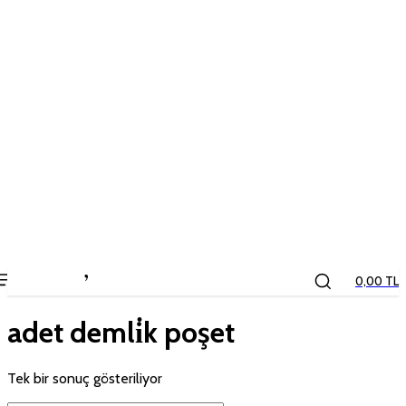
the
kids
store
0,00 TL
adet demli̇k poşet
Tek bir sonuç gösteriliyor