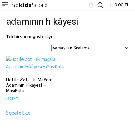
the
kids
store
0,00 TL
adamının hikâyesi
Tek bir sonuç gösteriliyor
Höt ile Zöt – İki Mağara
Adamının Hikâyesi –
MaviKutu
137,12
TL
Sepete Ekle