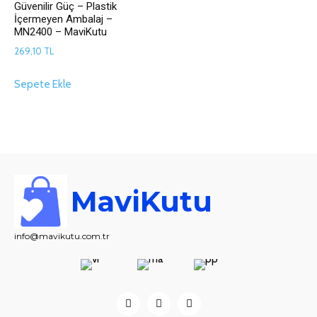
Güvenilir Güç – Plastik
İçermeyen Ambalaj –
MN2400 – MaviKutu
269,10
TL
Sepete Ekle
MaviKutu
info@mavikutu.com.tr