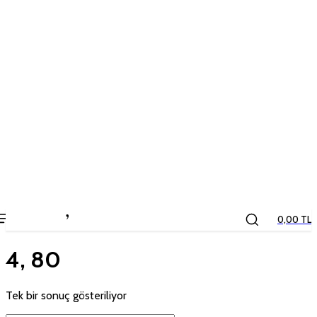
the
kids
store
0,00 TL
4, 80
Tek bir sonuç gösteriliyor