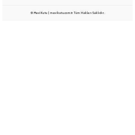
© MaviKutu | mavikutu.com.tr Tüm Hakları Saklıdır.