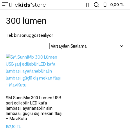
the
kids
store
0,00 TL
300 lümen
Tek bir sonuç gösteriliyor
SM SunniMix 300 Lümen USB
şarj edilebilir LED kafa
lambası, ayarlanabilir alın
lambası, güçlü dış mekan flaşı
– MaviKutu
152,10
TL