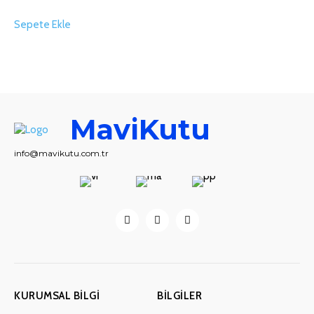
Sepete Ekle
MaviKutu
info@mavikutu.com.tr
KURUMSAL BILGI
BILGILER