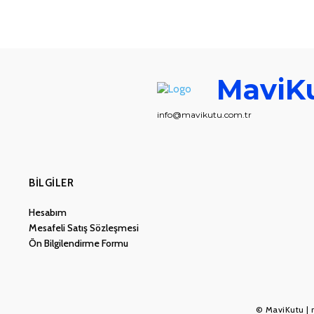
MaviK
info@mavikutu.com.tr
BILGILER
Hesabım
Mesafeli Satış Sözleşmesi
Ön Bilgilendirme Formu
© MaviKutu | 