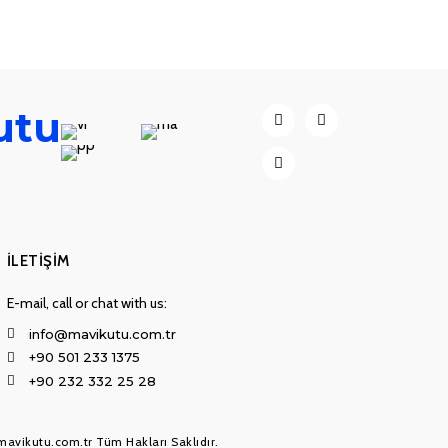
utu
İLETIŞIM
E-mail, call or chat with us:
info@mavikutu.com.tr
+90 501 233 1375
+90 232 332 25 28
mavikutu.com.tr Tüm Hakları Saklıdır.