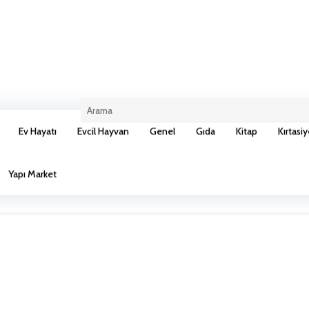
Kargo ücreti 100 TL dir.
Ev Hayatı
Evcil Hayvan
Genel
Gıda
Kitap
Kırtasi
Hayatı
Evcil Hayvan
Genel
Gıda
Kitap
Kırtasiy
Yapı Market