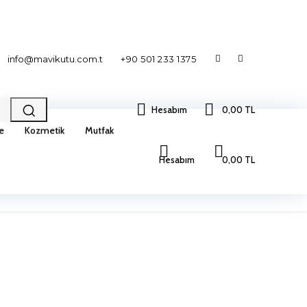
info@mavikutu.com.t
+90 501 233 1375
Hesabım
0,00 TL
ye
Kozmetik
Mutfak
Hesabım
0,00 TL
e
Kozmetik
Mutfak
Otomobil