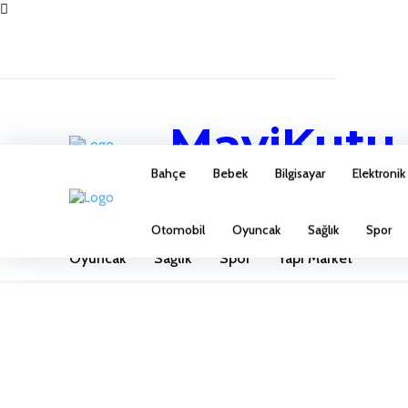
MaviKutu
Bahçe
Bebek
Bilgisayar
Elektronik
Bahçe
Bebek
Bilgisayar
Elektronik
Ev 
Otomobil
Oyuncak
Sağlık
Spor
Oyuncak
Sağlık
Spor
Yapı Market