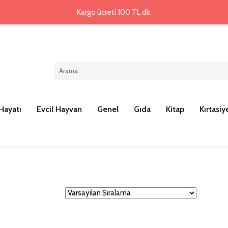
Kargo ücreti 100 TL dir.
Hayatı
Evcil Hayvan
Genel
Gıda
Kitap
Kırtasiy