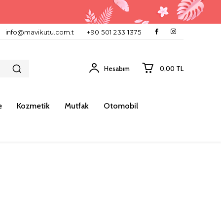
info@mavikutu.com.t
+90 501 233 1375
Hesabım
0,00 TL
e
Kozmetik
Mutfak
Otomobil