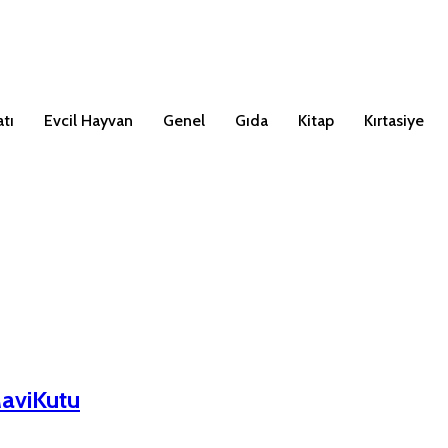
tı
Evcil Hayvan
Genel
Gıda
Kitap
Kırtasiye
MaviKutu