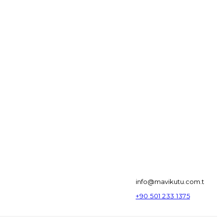
info@mavikutu.com.t
+90 501 233 1375