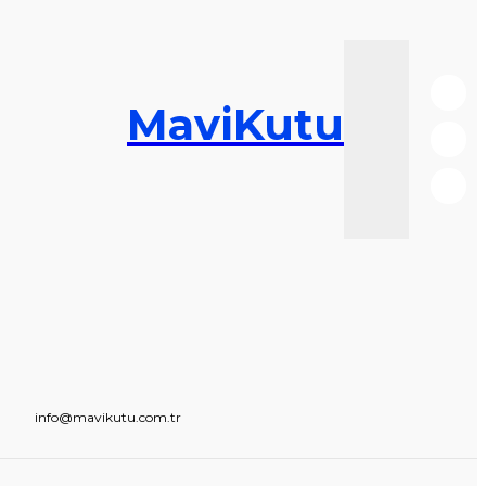
MaviKutu
info@mavikutu.com.tr