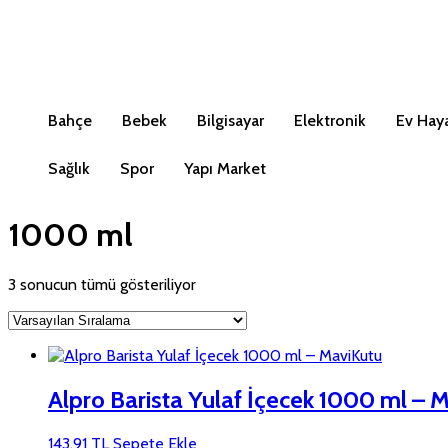
Bahçe
Bebek
Bilgisayar
Elektronik
Ev Haya
Sağlık
Spor
Yapı Market
1000 ml
3 sonucun tümü gösteriliyor
Alpro Barista Yulaf İçecek 1000 ml – 
143,91
TL
Sepete Ekle