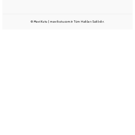
© MaviKutu | mavikutu.com.tr Tüm Hakları Saklıdır.