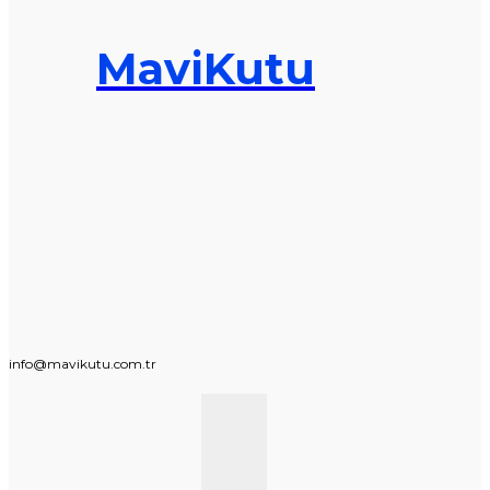
MaviKutu
info@mavikutu.com.tr