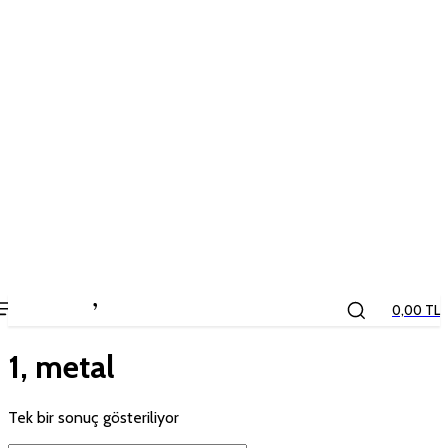
the
kids
store
0,00 TL
1, metal
Tek bir sonuç gösteriliyor