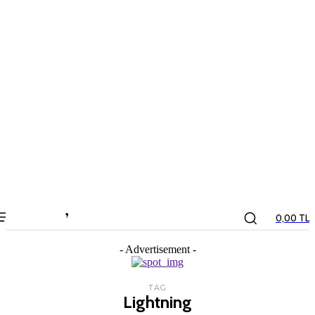
the
kids
store
0,00 TL
- Advertisement -
TAG
Lightning