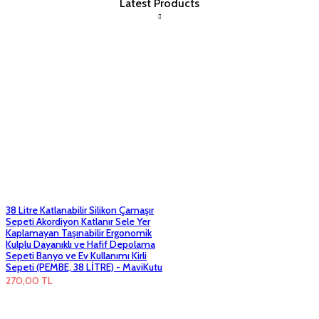
Latest Products
38 Litre Katlanabilir Silikon Çamaşır
Sepeti Akordiyon Katlanır Sele Yer
Kaplamayan Taşınabilir Ergonomik
Kulplu Dayanıklı ve Hafif Depolama
Sepeti Banyo ve Ev Kullanımı Kirli
Sepeti (PEMBE, 38 LİTRE) - MaviKutu
270,00
TL