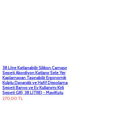
38 Litre Katlanabilir Silikon Çamaşır
Sepeti Akordiyon Katlanır Sele Yer
Kaplamayan Taşınabilir Ergonomik
Kulplu Dayanıklı ve Hafif Depolama
Sepeti Banyo ve Ev Kullanımı Kirli
Sepeti GRİ, 38 LİTRE) - MaviKutu
270,00
TL