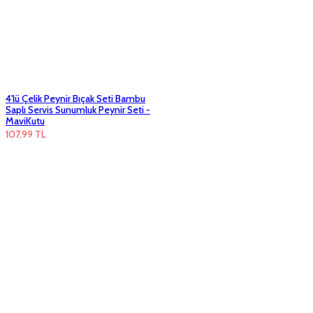
4'lü Çelik Peynir Bıçak Seti Bambu
Saplı Servis Sunumluk Peynir Seti -
MaviKutu
107,99
TL