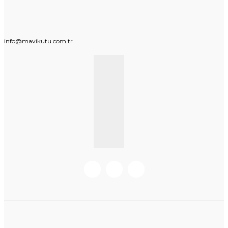
info@mavikutu.com.tr
KURUMSAL BILGI
BILGILER