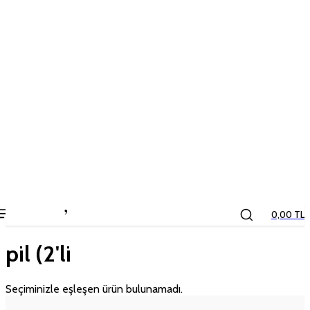
the
kids
store
0,00 TL
pil (2'li
Seçiminizle eşleşen ürün bulunamadı.