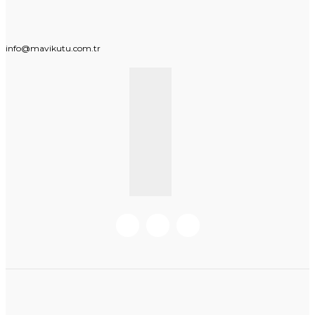
info@mavikutu.com.tr
KURUMSAL BILGI
BILGILER