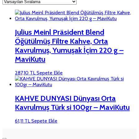
Julius Meinl Präsident Blend
Öğütülmüş Filtre Kahve, Orta
Kavrulmuş, Yumuşak İçim 220 g –
MaviKutu
287,10
TL
Sepete Ekle
KAHVE DUNYASI Dünyası Orta
Kavrulmuş Türk si 100gr – MaviKutu
61,11
TL
Sepete Ekle