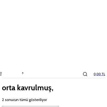
the
kids
store
0,00 TL
orta kavrulmuş,
2 sonucun tümü gösteriliyor