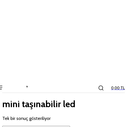
the
kids
store
0,00 TL
mini taşınabilir led
Tek bir sonuç gösteriliyor