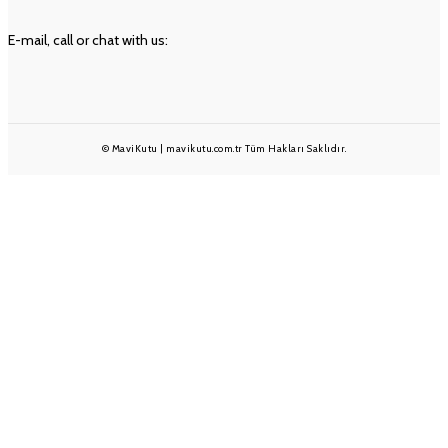
İLETIŞIM
E-mail, call or chat with us:
info@mavikutu.com.tr
+90 501 233 1375
+90 232 332 25 28
© MaviKutu | mavikutu.com.tr Tüm Hakları Saklıdır.