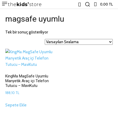
the
kids
store
0,00 TL
magsafe uyumlu
Tek bir sonuç gösteriliyor
KingMa MagSafe Uyumlu
Manyetik Araç içi Telefon
Tutucu – MaviKutu
188,10
TL
Sepete Ekle