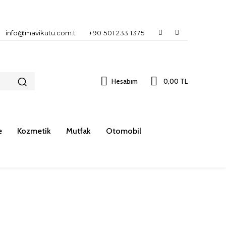
info@mavikutu.com.t
+90 501 233 1375
Hesabım
0,00 TL
e
Kozmetik
Mutfak
Otomobil