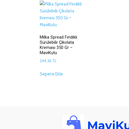
Milka Spread Fındıklı
Sürülebilir Çikolata
Kreması 350 Gr –
MaviKutu
244,26
TL
Sepete Ekle
MaviK