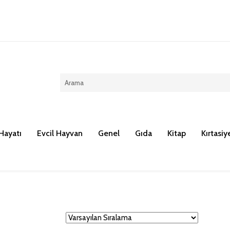
Kargo ücreti 100 TL dir.
Hayatı
Evcil Hayvan
Genel
Gıda
Kitap
Kırtasiy