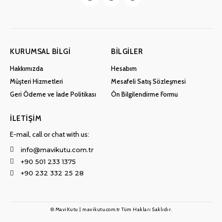
KURUMSAL BILGI
BILGILER
Hakkımızda
Hesabım
Müşteri Hizmetleri
Mesafeli Satış Sözleşmesi
Geri Ödeme ve İade Politikası
Ön Bilgilendirme Formu
İLETIŞIM
E-mail, call or chat with us:
info@mavikutu.com.tr
+90 501 233 1375
+90 232 332 25 28
© MaviKutu | mavikutu.com.tr Tüm Hakları Saklıdır.