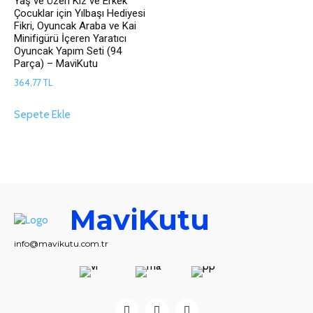
Yaş ve Üzeri Kız ve Erkek
Çocuklar için Yılbaşı Hediyesi
Fikri, Oyuncak Araba ve Kai
Minifigürü İçeren Yaratıcı
Oyuncak Yapım Seti (94
Parça) – MaviKutu
364,77
TL
Sepete Ekle
MaviKutu
info@mavikutu.com.tr