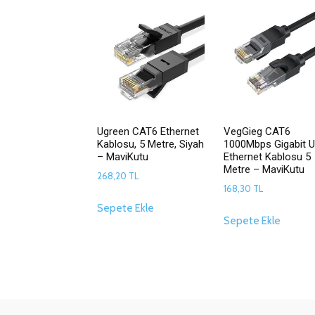
Ugreen CAT6 Ethernet
VegGieg CAT6
Kablosu, 5 Metre, Siyah
1000Mbps Gigabit 
– MaviKutu
Ethernet Kablosu 5
Metre – MaviKutu
268,20
TL
168,30
TL
Sepete Ekle
Sepete Ekle