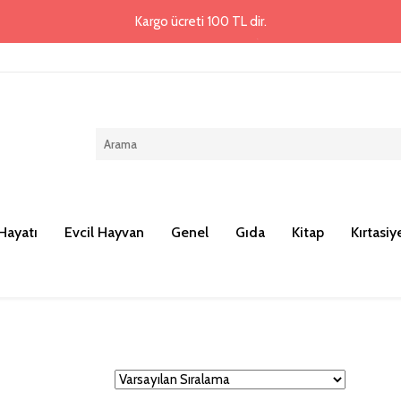
Kargo ücreti 100 TL dir.
Hayatı
Evcil Hayvan
Genel
Gıda
Kitap
Kırtasiy