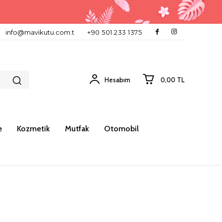
info@mavikutu.com.t
+90 501 233 1375
Hesabım
0,00 TL
e
Kozmetik
Mutfak
Otomobil